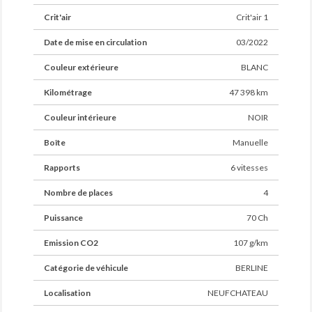
Crit'air
Crit'air 1
Date de mise en circulation
03/2022
Couleur extérieure
BLANC
Kilométrage
47 398 km
Couleur intérieure
NOIR
Boîte
Manuelle
Rapports
6 vitesses
Nombre de places
4
Puissance
70 Ch
Emission CO2
107 g/km
Catégorie de véhicule
BERLINE
Localisation
NEUFCHATEAU