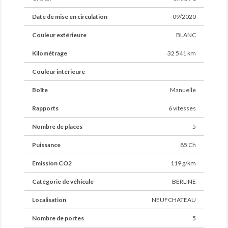
Date de mise en circulation
09/2020
Couleur extérieure
BLANC
Kilométrage
32 541 km
Couleur intérieure
Boîte
Manuelle
Rapports
6 vitesses
Nombre de places
5
Puissance
85 Ch
Emission CO2
119 g/km
Catégorie de véhicule
BERLINE
Localisation
NEUFCHATEAU
Nombre de portes
5