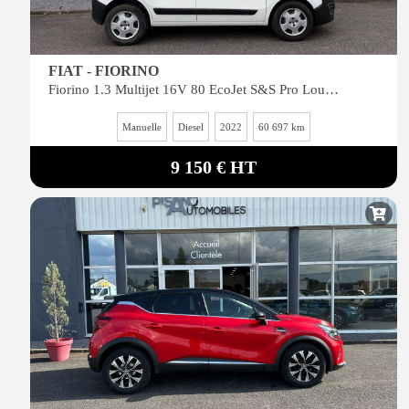
FIAT - FIORINO
Fiorino 1.3 Multijet 16V 80 EcoJet S&S Pro Lounge
Manuelle
Diesel
2022
60 697 km
9 150 € HT