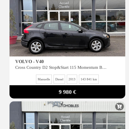
VOLVO - V40
Cross Country D2 Stop&Start 115 Momentum Business
Manuelle
Diesel
2013
143 841 km
9 980 €