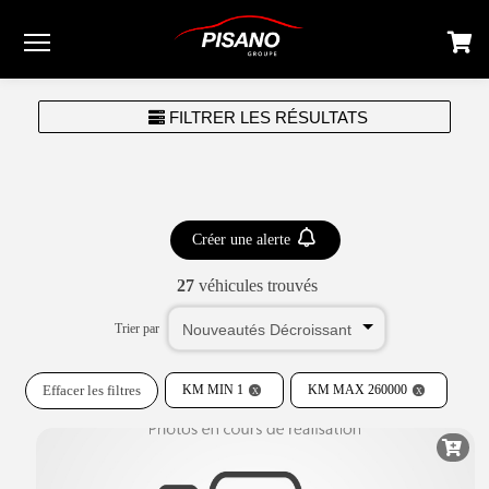
Menu
FILTRER LES RÉSULTATS
Créer une alerte
27
véhicules trouvés
Trier par
Effacer les filtres
KM MIN 1
KM MAX 260000