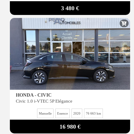
3 480 €
HONDA - CIVIC
Civic 1.0 i-VTEC 5P Elégance
Manuelle
Essence
2020
76 663 km
16 980 €